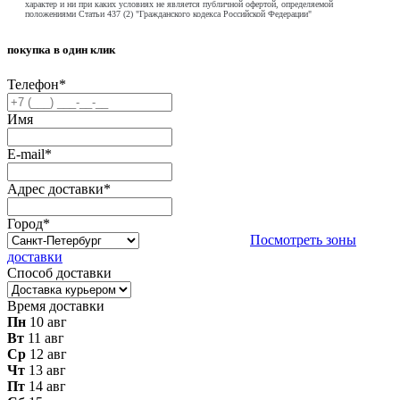
характер и ни при каких условиях не является публичной офертой, определяемой
положениями Статьи 437 (2) "Гражданского кодекса Российской Федерации"
покупка в один клик
Телефон
*
Имя
E-mail
*
Адрес доставки
*
Город
*
Посмотреть зоны
доставки
Способ доставки
Время доставки
Пн
10 авг
Вт
11 авг
Ср
12 авг
Чт
13 авг
Пт
14 авг