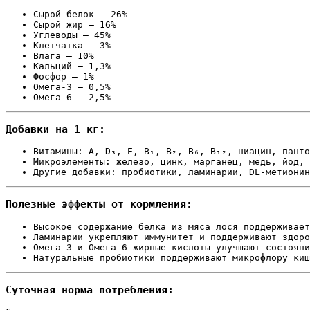
Сырой белок — 26%
Сырой жир — 16%
Углеводы — 45%
Клетчатка — 3%
Влага — 10%
Кальций — 1,3%
Фосфор — 1%
Омега-3 — 0,5%
Омега-6 — 2,5%
Добавки на 1 кг:
Витамины: A, D₃, E, B₁, B₂, B₆, B₁₂, ниацин, панто
Микроэлементы: железо, цинк, марганец, медь, йод, 
Другие добавки: пробиотики, ламинарии, DL-метионин
Полезные эффекты от кормления:
Высокое содержание белка из мяса лося поддерживает
Ламинарии укрепляют иммунитет и поддерживают здоро
Омега-3 и Омега-6 жирные кислоты улучшают состояни
Натуральные пробиотики поддерживают микрофлору киш
Суточная норма потребления: