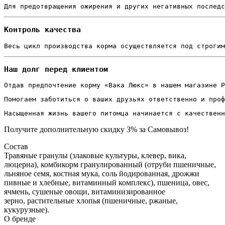
Для предотвращения ожирения и других негативных послед
Контроль качества
Весь цикл производства корма осуществляется под строгим
Наш долг перед клиентом
Отдав предпочтение корму «Вака Люкс» в нашем магазине P
Помогаем заботиться о ваших друзьях ответственно и проф
Насыщенная жизнь вашего питомца начинается с качественн
Получите дополнительную
скидку 3%
за Самовывоз!
Состав
Травяные гранулы (злаковые культуры, клевер, вика,
люцерна), комбикорм гранулированный (отруби пшеничные,
льняное семя, костная мука, соль йодированная, дрожжи
пивные и хлебные, витаминный комплекс), пшеница, овес,
ячмень, сушеные овощи, витаминизированное
зерно, растительные хлопья (пшеничные, ржаные,
кукурузные).
О бренде