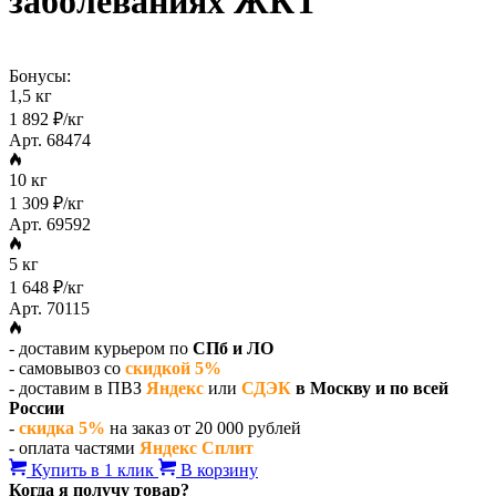
заболеваниях ЖКТ
Бонусы:
1,5 кг
1 892 ₽/кг
Арт. 68474
10 кг
1 309 ₽/кг
Арт. 69592
5 кг
1 648 ₽/кг
Арт. 70115
- доставим курьером по
СПб и ЛО
- самовывоз со
скидкой 5%
- доставим в ПВЗ
Яндекс
или
СДЭК
в Москву и по всей
России
-
скидка 5%
на заказ от 20 000 рублей
- оплата частями
Яндекс Сплит
Купить в 1 клик
В корзину
Когда я получу товар?