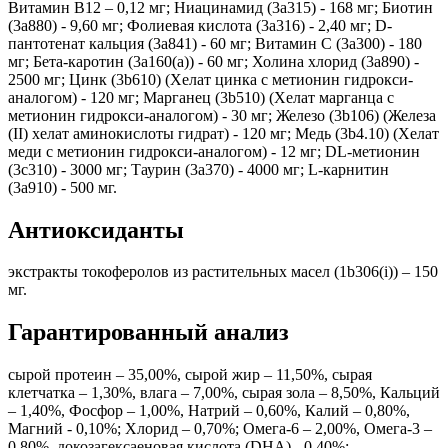
Витамин B12 – 0,12 мг; Ниацинамид (3а315) - 168 мг; Биотин
(3a880) - 9,60 мг; Фолиевая кислота (3a316) - 2,40 мг; D-
пантотенат кальция (3a841) - 60 мг; Витамин С (3a300) - 180
мг; Бета-каротин (3a160(a)) - 60 мг; Холина хлорид (3a890) -
2500 мг; Цинк (3b610) (Хелат цинка с метионин гидрокси-
аналогом) - 120 мг; Марганец (3b510) (Хелат марганца с
метионин гидрокси-аналогом) - 30 мг; Железо (3b106) (Железа
(II) хелат аминокислоты гидрат) - 120 мг; Медь (3b4.10) (Хелат
меди с метионин гидрокси-аналогом) - 12 мг; DL-метионин
(3c310) - 3000 мг; Таурин (3a370) - 4000 мг; L-карнитин
(3a910) - 500 мг.
Антиоксиданты
экстракты токоферолов из растительных масел (1b306(i)) – 150
мг.
Гарантированный анализ
сырой протеин – 35,00%, сырой жир – 11,50%, сырая
клетчатка – 1,30%, влага – 7,00%, сырая зола – 8,50%, Кальций
– 1,40%, Фосфор – 1,00%, Натрий – 0,60%, Калий – 0,80%,
Магний - 0,10%; Хлорид – 0,70%; Омега-6 – 2,00%, Омега-3 –
0,80%, докозагексаеновая кислота (DHA) - 0,40%;