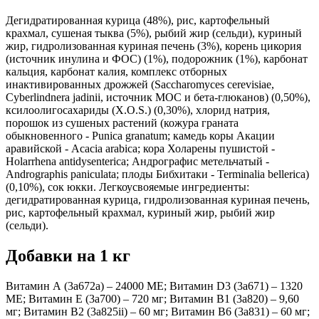
Дегидратированная курица (48%), рис, картофельный
крахмал, сушеная тыква (5%), рыбий жир (сельди), куриный
жир, гидролизованная куриная печень (3%), корень цикория
(источник инулина и ФОС) (1%), подорожник (1%), карбонат
кальция, карбонат калия, комплекс отборных
инактивированных дрожжей (Saccharomyces cerevisiae,
Cyberlindnera jadinii, источник МОС и бета-глюканов) (0,50%),
ксилоолигосахариды (X.O.S.) (0,30%), хлорид натрия,
порошок из сушеных растений (кожура граната
обыкновенного - Punica granatum; камедь коры Акации
аравийской - Acacia arabica; кора Холарены пушистой -
Holarrhena antidysenterica; Андрографис метельчатый -
Andrographis paniculata; плоды Бибхитаки - Terminalia bellerica)
(0,10%), сок юкки. Легкоусвояемые ингредиенты:
дегидратированная курица, гидролизованная куриная печень,
рис, картофельный крахмал, куриный жир, рыбий жир
(сельди).
Добавки на 1 кг
Витамин А (3a672a) – 24000 МЕ; Витамин D3 (3a671) – 1320
МЕ; Витамин Е (3а700) – 720 мг; Витамин B1 (3a820) – 9,60
мг; Витамин B2 (3a825ii) – 60 мг; Витамин B6 (3a831) – 60 мг;