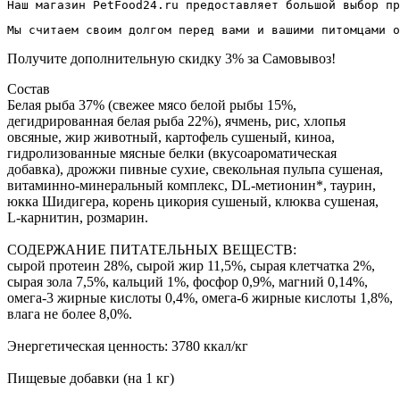
Наш магазин PetFood24.ru предоставляет большой выбор пр
Мы считаем своим долгом перед вами и вашими питомцами о
Получите дополнительную
скидку 3%
за Самовывоз!
Состав
Белая рыба 37% (свежее мясо белой рыбы 15%,
дегидрированная белая рыба 22%), ячмень, рис, хлопья
овсяные, жир животный, картофель сушеный, киноа,
гидролизованные мясные белки (вкусоароматическая
добавка), дрожжи пивные сухие, свекольная пульпа сушеная,
витаминно-минеральный комплекс, DL-метионин*, таурин,
юкка Шидигера, корень цикория сушеный, клюква сушеная,
L-карнитин, розмарин.
СОДЕРЖАНИЕ ПИТАТЕЛЬНЫХ ВЕЩЕСТВ:
сырой протеин 28%, сырой жир 11,5%, сырая клетчатка 2%,
сырая зола 7,5%, кальций 1%, фосфор 0,9%, магний 0,14%,
омега-3 жирные кислоты 0,4%, омега-6 жирные кислоты 1,8%,
влага не более 8,0%.
Энергетическая ценность: 3780 ккал/кг
Пищевые добавки (на 1 кг)