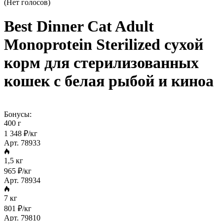
(Нет голосов)
Best Dinner Cat Adult
Monoprotein Sterilized сухой
корм для стерилизованных
кошек с белая рыбой и киноа
Бонусы:
400 г
1 348 ₽/кг
Арт. 78933
1,5 кг
965 ₽/кг
Арт. 78934
7 кг
801 ₽/кг
Арт. 79810