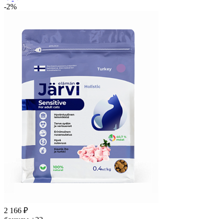
-2%
2 166
₽