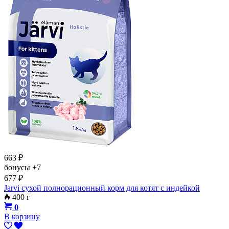
663
₽
бонусы
+7
677
₽
Jarvi сухой полнорационный корм для котят с индейкой
400 г
0
В корзину