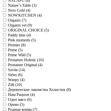
NALAPU
(4)
Nature`s Table
(3)
Nero Gold
(4)
NOW'KITCHEN
(4)
Organix
(7)
Organix vet
(9)
ORIGINAL CHOICE
(5)
Paddy time
(4)
Pink moments
(5)
Premier
(8)
Prime
(5)
Prime Wild
(5)
Pronature Holistic
(10)
Pronature Original
(4)
Savita
(14)
Sirius
(6)
Wanpy
(4)
Zilli
(10)
Деревенские лакомства Холистик
(8)
Наш Рацион
(4)
Одно мясо
(6)
Орико
(5)
Родные корма
(7)