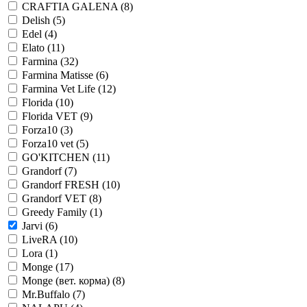
CRAFTIA GALENA
(8)
Delish
(5)
Edel
(4)
Elato
(11)
Farmina
(32)
Farmina Matisse
(6)
Farmina Vet Life
(12)
Florida
(10)
Florida VET
(9)
Forza10
(3)
Forza10 vet
(5)
GO'KITCHEN
(11)
Grandorf
(7)
Grandorf FRESH
(10)
Grandorf VET
(8)
Greedy Family
(1)
Jarvi
(6)
LiveRA
(10)
Lora
(1)
Monge
(17)
Monge (вет. корма)
(8)
Mr.Buffalo
(7)