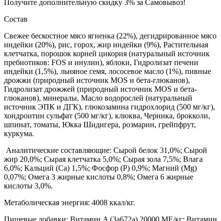
Получите дополнительную
скидку 3%
за Самовывоз!
Состав
Свежее бескостное мясо ягненка (22%), дегидрированное мясо
индейки (20%), рис, горох, жир индейки (9%), Растительная
клетчатка, порошок корней цикория (натуральный источник
пребиотиков: FOS и инулин), яблоки, Гидролизат печени
индейки (1,5%), льняное семя, лососевое масло (1%), пивные
дрожжи (природный источник MOS и бета-глюканов),
Гидролизат дрожжей (природный источник MOS и бета-
глюканов), минералы, Масло водорослей (натуральный
источник ЭПК и ДГК), глюкозамина гидрохлорид (500 мг/кг),
хондроитин сульфат (500 мг/кг), клюква, Черника, брокколи,
шпинат, томаты, Юкка Шидигера, розмарин, грейпфрут,
куркума.
Аналитические составляющие: Сырой белок 31,0%; Сырой
жир 20,0%; Сырая клетчатка 5,0%; Сырая зола 7,5%; Влага
6,0%; Кальций (Са) 1,5%; Фосфор (P) 0,9%; Магний (Mg)
0,07%; Омега 3 жирные кислоты 0,8%; Омега 6 жирные
кислоты 3,0%.
Метаболическая энергия: 4008 ккал/кг.
Пищевые добавки: Витамин A (3a672a) 20000 МЕ/кг; Витамин