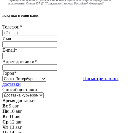
характер и ни при каких условиях не является публичной офертой, определяемой
положениями Статьи 437 (2) "Гражданского кодекса Российской Федерации"
покупка в один клик
Телефон
*
Имя
E-mail
*
Адрес доставки
*
Город
*
Посмотреть зоны
доставки
Способ доставки
Время доставки
Вс
9 авг
Пн
10 авг
Вт
11 авг
Ср
12 авг
Чт
13 авг
Пт
14 авг