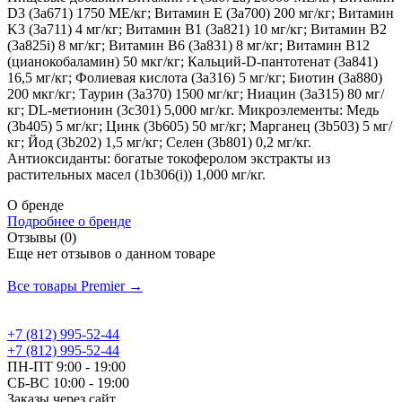
D3 (3a671) 1750 МЕ/кг; Витамин Е (3a700) 200 мг/кг; Витамин
K3 (3a711) 4 мг/кг; Витамин B1 (3a821) 10 мг/кг; Витамин B2
(3a825i) 8 мг/кг; Витамин B6 (3a831) 8 мг/кг; Витамин B12
(цианокобаламин) 50 мкг/кг; Кальций-D-пантотенат (3a841)
16,5 мг/кг; Фолиевая кислота (3a316) 5 мг/кг; Биотин (3a880)
200 мкг/кг; Таурин (3a370) 1500 мг/кг; Ниацин (3a315) 80 мг/
кг; DL-метионин (3c301) 5,000 мг/кг. Микроэлементы: Медь
(3b405) 5 мг/кг; Цинк (3b605) 50 мг/кг; Марганец (3b503) 5 мг/
кг; Йод (3b202) 1,5 мг/кг; Селен (3b801) 0,2 мг/кг.
Антиоксиданты: богатые токоферолом экстракты из
растительных масел (1b306(i)) 1,000 мг/кг.
О бренде
Подробнее о бренде
Отзывы (0)
Еще нет отзывов о данном товаре
Добавить отзыв
Все товары Premier →
+7 (812) 995-52-44
+7 (812) 995-52-44
ПН-ПТ 9:00 - 19:00
СБ-ВС 10:00 - 19:00
Заказы через сайт