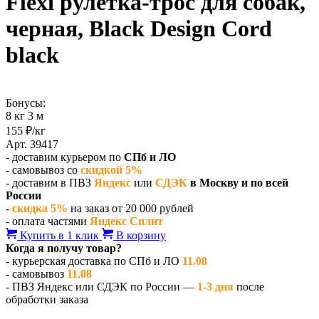
Flexi рулетка-трос для собак,
черная, Black Design Cord
black
Бонусы:
8 кг 3 м
155 ₽/кг
Арт. 39417
- доставим курьером по
СПб и ЛО
- самовывоз со
скидкой 5%
- доставим в ПВЗ
Яндекс
или
СДЭК
в Москву и по всей
России
-
скидка 5%
на заказ от 20 000 рублей
- оплата частями
Яндекс Сплит
Купить в 1 клик
В корзину
Когда я получу товар?
- курьерская доставка по СПб и ЛО
11.08
- самовывоз
11.08
- ПВЗ Яндекс или СДЭК по России —
1-3 дня
после
обработки заказа