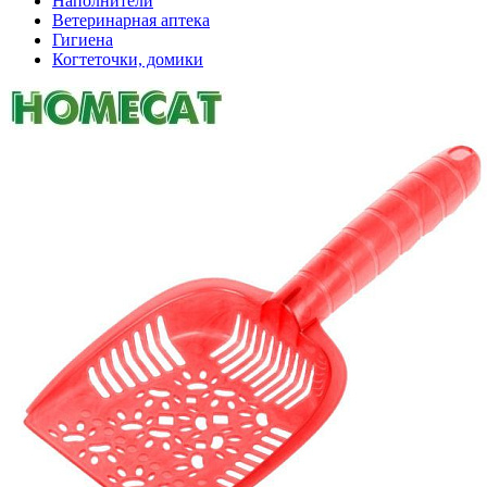
Наполнители
Ветеринарная аптека
Гигиена
Когтеточки, домики