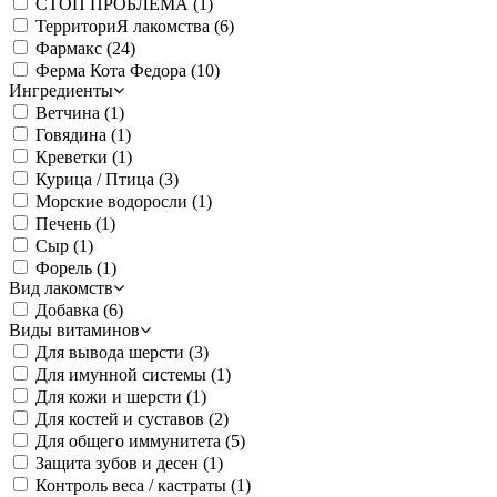
СТОП ПРОБЛЕМА
(1)
ТерриториЯ лакомства
(6)
Фармакс
(24)
Ферма Кота Федора
(10)
Ингредиенты
Ветчина
(1)
Говядина
(1)
Креветки
(1)
Курица / Птица
(3)
Морские водоросли
(1)
Печень
(1)
Сыр
(1)
Форель
(1)
Вид лакомств
Добавка
(6)
Виды витаминов
Для вывода шерсти
(3)
Для имунной системы
(1)
Для кожи и шерсти
(1)
Для костей и суставов
(2)
Для общего иммунитета
(5)
Защита зубов и десен
(1)
Контроль веса / кастраты
(1)