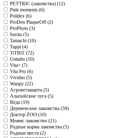
PETTRIC (лакомства)
(12)
Pink moments
(6)
Polidex
(6)
ProDen PlaqueOff
(2)
ProPhyto
(3)
Savita
(5)
Tamachi
(10)
Tappi
(4)
TiTBiT
(72)
Unitabs
(10)
Vita+
(7)
Vita Pro
(6)
Vividus
(5)
Wanpy
(22)
Агроветзащита
(5)
Альпийские луга
(5)
Веда
(19)
Деревенские лакомства
(59)
Доктор ZOO
(10)
Мнямс лакомство
(21)
Родные корма лакомства
(5)
Родные места
(2)