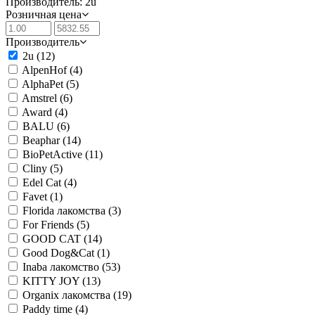
Производитель: 2u
Розничная цена
Производитель
2u
(12)
AlpenHof
(4)
AlphaPet
(5)
Amstrel
(6)
Award
(4)
BALU
(6)
Beaphar
(14)
BioPetActive
(11)
Cliny
(5)
Edel Cat
(4)
Favet
(1)
Florida лакомства
(3)
For Friends
(5)
GOOD CAT
(14)
Good Dog&Cat
(1)
Inaba лакомство
(53)
KITTY JOY
(13)
Organix лакомства
(19)
Paddy time
(4)