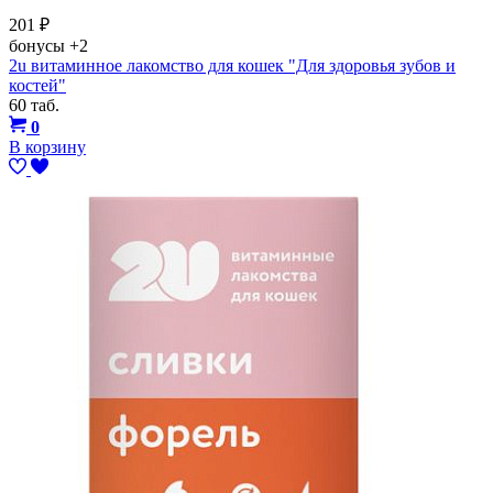
201
₽
бонусы
+2
2u витаминное лакомство для кошек "Для здоровья зубов и
костей"
60 таб.
0
В корзину