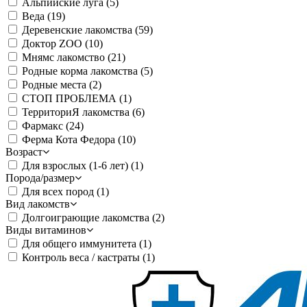
Альпийские луга
(5)
Веда
(19)
Деревенские лакомства
(59)
Доктор ZOO
(10)
Мнямс лакомство
(21)
Родные корма лакомства
(5)
Родные места
(2)
СТОП ПРОБЛЕМА
(1)
ТерриториЯ лакомства
(6)
Фармакс
(24)
Ферма Кота Федора
(10)
Возраст
Для взрослых (1-6 лет)
(1)
Порода/размер
Для всех пород
(1)
Вид лакомств
Долгоиграющие лакомства
(2)
Виды витаминов
Для общего иммунитета
(1)
Контроль веса / кастраты
(1)