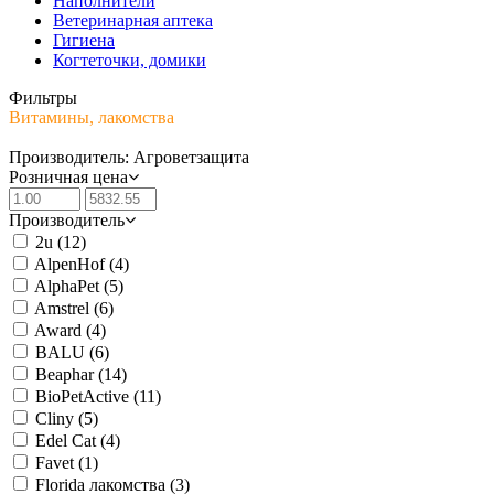
Наполнители
Ветеринарная аптека
Гигиена
Когтеточки, домики
Фильтры
Витамины, лакомства
Производитель: Агроветзащита
Розничная цена
Производитель
2u
(12)
AlpenHof
(4)
AlphaPet
(5)
Amstrel
(6)
Award
(4)
BALU
(6)
Beaphar
(14)
BioPetActive
(11)
Cliny
(5)
Edel Cat
(4)
Favet
(1)
Florida лакомства
(3)