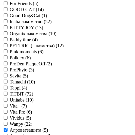
For Friends
(5)
GOOD CAT
(14)
Good Dog&Cat
(1)
Inaba лакомство
(52)
KITTY JOY
(13)
Organix лакомства
(19)
Paddy time
(4)
PETTRIC (лакомства)
(12)
Pink moments
(6)
Polidex
(6)
ProDen PlaqueOff
(2)
ProPhyto
(3)
Savita
(5)
Tamachi
(10)
Tappi
(4)
TiTBiT
(72)
Unitabs
(10)
Vita+
(7)
Vita Pro
(6)
Vividus
(5)
Wanpy
(22)
Агроветзащита
(5)