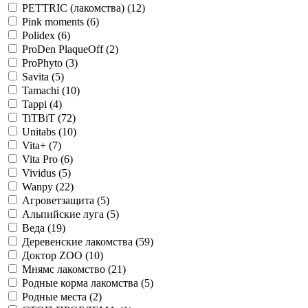
PETTRIC (лакомства)
(12)
Pink moments
(6)
Polidex
(6)
ProDen PlaqueOff
(2)
ProPhyto
(3)
Savita
(5)
Tamachi
(10)
Tappi
(4)
TiTBiT
(72)
Unitabs
(10)
Vita+
(7)
Vita Pro
(6)
Vividus
(5)
Wanpy
(22)
Агроветзащита
(5)
Альпийские луга
(5)
Веда
(19)
Деревенские лакомства
(59)
Доктор ZOO
(10)
Мнямс лакомство
(21)
Родные корма лакомства
(5)
Родные места
(2)