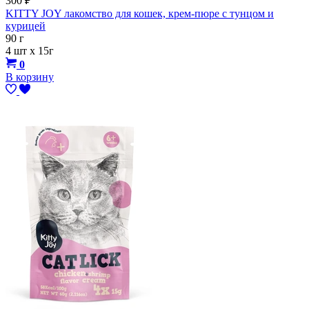
300
₽
KITTY JOY лакомство для кошек, крем-пюре с тунцом и
курицей
90 г
4 шт х 15г
0
В корзину