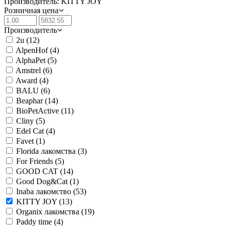
Производитель: KITTY JOY
Розничная цена
Производитель
2u
(12)
AlpenHof
(4)
AlphaPet
(5)
Amstrel
(6)
Award
(4)
BALU
(6)
Beaphar
(14)
BioPetActive
(11)
Cliny
(5)
Edel Cat
(4)
Favet
(1)
Florida лакомства
(3)
For Friends
(5)
GOOD CAT
(14)
Good Dog&Cat
(1)
Inaba лакомство
(53)
KITTY JOY
(13)
Organix лакомства
(19)
Paddy time
(4)