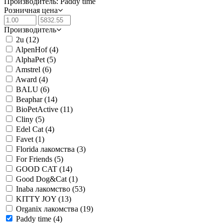
Производитель: Paddy time
Розничная цена
Производитель
2u
(12)
AlpenHof
(4)
AlphaPet
(5)
Amstrel
(6)
Award
(4)
BALU
(6)
Beaphar
(14)
BioPetActive
(11)
Cliny
(5)
Edel Cat
(4)
Favet
(1)
Florida лакомства
(3)
For Friends
(5)
GOOD CAT
(14)
Good Dog&Cat
(1)
Inaba лакомство
(53)
KITTY JOY
(13)
Organix лакомства
(19)
Paddy time
(4)