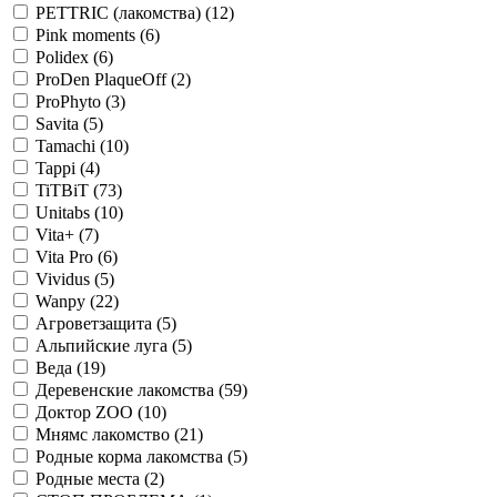
PETTRIC (лакомства)
(12)
Pink moments
(6)
Polidex
(6)
ProDen PlaqueOff
(2)
ProPhyto
(3)
Savita
(5)
Tamachi
(10)
Tappi
(4)
TiTBiT
(73)
Unitabs
(10)
Vita+
(7)
Vita Pro
(6)
Vividus
(5)
Wanpy
(22)
Агроветзащита
(5)
Альпийские луга
(5)
Веда
(19)
Деревенские лакомства
(59)
Доктор ZOO
(10)
Мнямс лакомство
(21)
Родные корма лакомства
(5)
Родные места
(2)