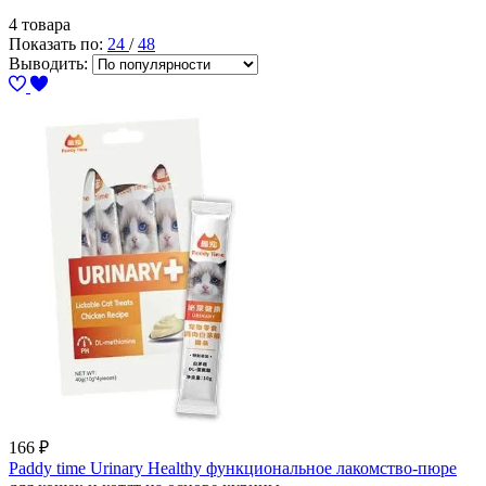
4 товара
Показать по:
24
/
48
Выводить:
166
₽
Paddy time Urinary Healthy функциональное лакомство-пюре