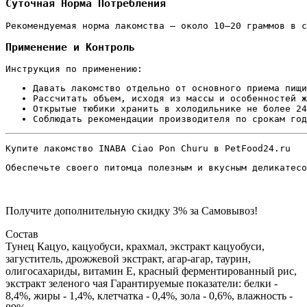
Суточная Норма Потребления
Рекомендуемая норма лакомства — около 10–20 граммов в с
Применение и Контроль
Инструкция по применению:
Давать лакомство отдельно от основного приема пищи
Рассчитать объем, исходя из массы и особенностей ж
Открытые тюбики хранить в холодильнике не более 24
Соблюдать рекомендации производителя по срокам год
Купите лакомство INABA Ciao Pon Churu в PetFood24.ru
Обеспечьте своего питомца полезным и вкусным деликатесо
Получите дополнительную
скидку 3%
за Самовывоз!
Состав
Тунец Кацуо, кацуобуси, крахмал, экстракт кацуобуси,
загуститель, дрожжевой экстракт, агар-агар, таурин,
олигосахариды, витамин E, красный ферментированный рис,
экстракт зеленого чая Гарантируемые показатели: белки -
8,4%, жиры - 1,4%, клетчатка - 0,4%, зола - 0,6%, влажность -