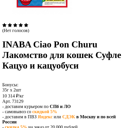
(Нет голосов)
INABA Ciao Pon Churu
Лакомство для кошек Суфле
Кацуо и кацуобуси
Бонусы:
35г х 2шт
10 314 ₽/кг
Арт. 73129
- доставим курьером по
СПб и ЛО
- самовывоз со
скидкой 5%
- доставим в ПВЗ
Яндекс
или
СДЭК
в Москву и по всей
России
-
скидка 5%
на заказ от 20 000 рублей