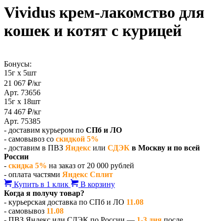
Vividus крем-лакомство для
кошек и котят с курицей
Бонусы:
15г х 5шт
21 067 ₽/кг
Арт. 73656
15г х 18шт
74 467 ₽/кг
Арт. 75385
- доставим курьером по
СПб и ЛО
- самовывоз со
скидкой 5%
- доставим в ПВЗ
Яндекс
или
СДЭК
в Москву и по всей
России
-
скидка 5%
на заказ от 20 000 рублей
- оплата частями
Яндекс Сплит
Купить в 1 клик
В корзину
Когда я получу товар?
- курьерская доставка по СПб и ЛО
11.08
- самовывоз
11.08
- ПВЗ Яндекс или СДЭК по России —
1-3 дня
после