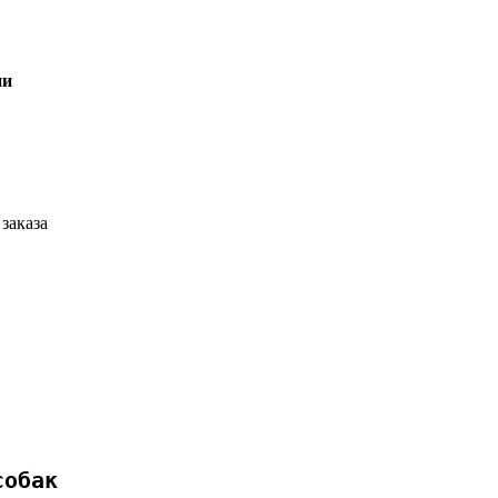
ии
заказа
собак