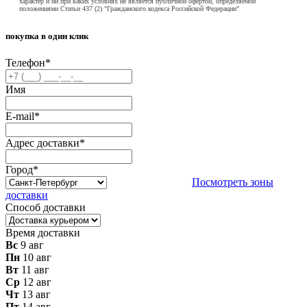
характер и ни при каких условиях не является публичной офертой, определяемой
положениями Статьи 437 (2) "Гражданского кодекса Российской Федерации"
покупка в один клик
Телефон
*
Имя
E-mail
*
Адрес доставки
*
Город
*
Посмотреть зоны
доставки
Способ доставки
Время доставки
Вс
9 авг
Пн
10 авг
Вт
11 авг
Ср
12 авг
Чт
13 авг
Пт
14 авг