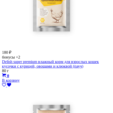
180
₽
бонусы
+2
Delish super premium влажный корм для взрослых кошек
кусочки с курицей, овощами и клюквой (пауч)
80 г
0
В корзину