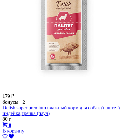
179
₽
бонусы
+2
Delish super premium влажный корм для собак (паштет)
индейка,гречка (пауч)
80 г
0
В корзину