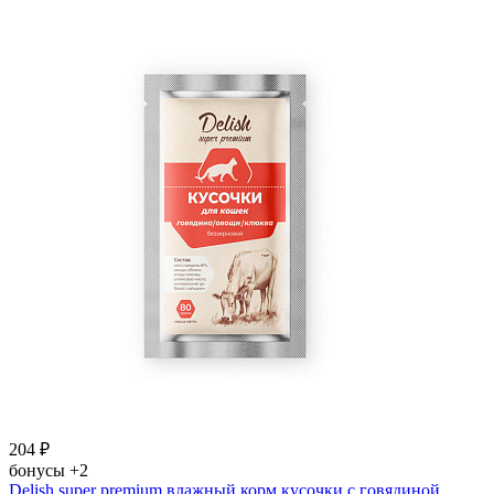
204
₽
бонусы
+2
Delish super premium влажный корм кусочки с говядиной,