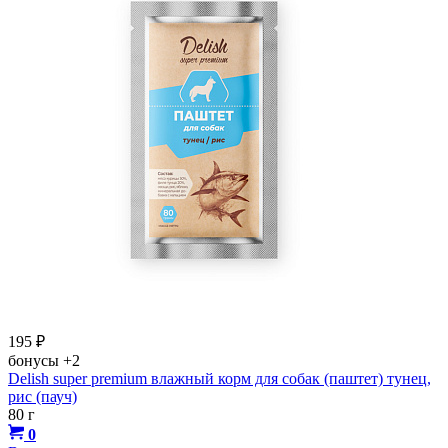
195
₽
бонусы
+2
Delish super premium влажный корм для собак (паштет) тунец,
рис (пауч)
80 г
0