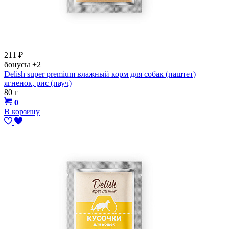
211
₽
бонусы
+2
Delish super premium влажный корм для собак (паштет)
ягненок, рис (пауч)
80 г
0
В корзину