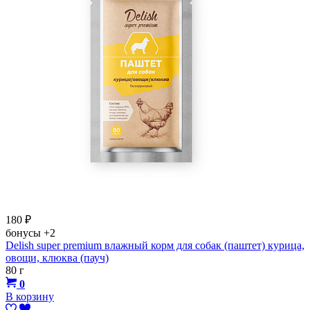
180
₽
бонусы
+2
Delish super premium влажный корм для собак (паштет) курица,
овощи, клюква (пауч)
80 г
0
В корзину