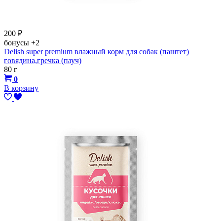
200
₽
бонусы
+2
Delish super premium влажный корм для собак (паштет)
говядина,гречка (пауч)
80 г
0
В корзину