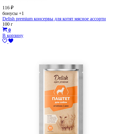
116
₽
бонусы
+1
Delish premium конcервы для котят мясное ассорти
100 г
0
В корзину