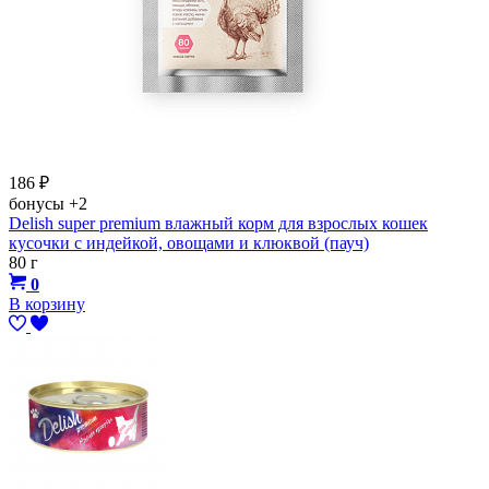
186
₽
бонусы
+2
Delish super premium влажный корм для взрослых кошек
кусочки с индейкой, овощами и клюквой (пауч)
80 г
0
В корзину