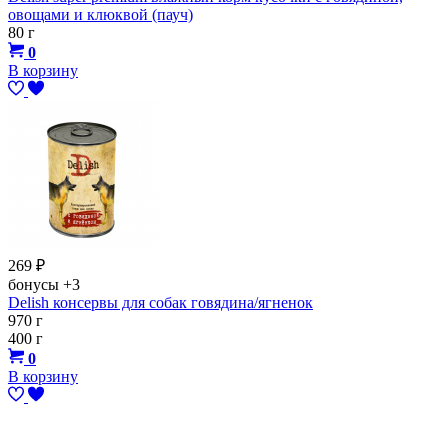
овощами и клюквой (пауч)
80 г
0
В корзину
269
₽
бонусы
+3
Delish консервы для собак говядина/ягненок
970 г
400 г
0
В корзину