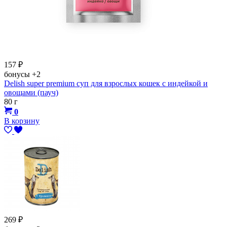
157
₽
бонусы
+2
Delish super premium суп для взрослых кошек с индейкой и
овощами (пауч)
80 г
0
В корзину
269
₽