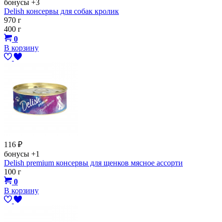
бонусы
+3
Delish консервы для собак кролик
970 г
400 г
0
В корзину
116
₽
бонусы
+1
Delish premium консервы для щенков мясное ассорти
100 г
0
В корзину