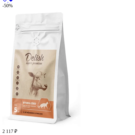
-50%
2 117
₽