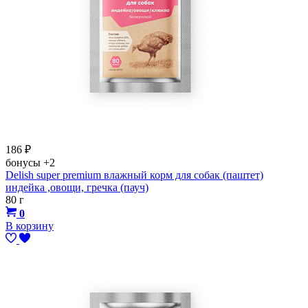
186
₽
бонусы
+2
Delish super premium влажный корм для собак (паштет)
индейка ,овощи, гречка (пауч)
80 г
0
В корзину