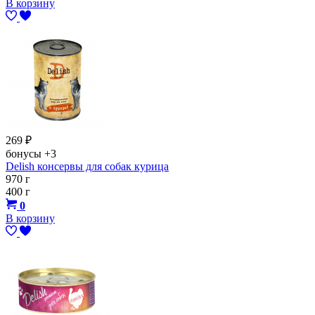
В корзину
269
₽
бонусы
+3
Delish консервы для собак курица
970 г
400 г
0
В корзину