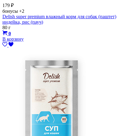
179
₽
бонусы
+2
Delish super premium влажный корм для собак (паштет)
индейка, рис (пауч)
80 г
0
В корзину