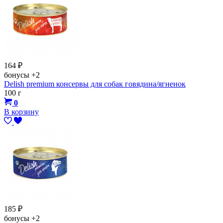
164
₽
бонусы
+2
Delish premium консервы для собак говядина/ягненок
100 г
0
В корзину
185
₽
бонусы
+2