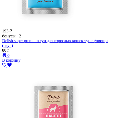
193
₽
бонусы
+2
Delish super premium суп для взрослых кошек тунец/овощи
(пауч)
80 г
0
В корзину