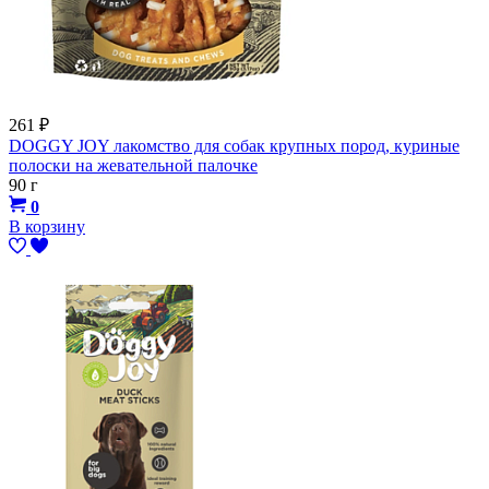
261
₽
DOGGY JOY лакомство для собак крупных пород, куриные
полоски на жевательной палочке
90 г
0
В корзину