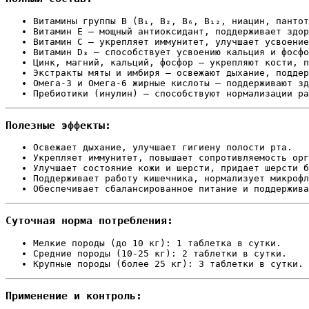
Витамины группы B (B₁, B₂, B₆, B₁₂, ниацин, пантот
Витамин E — мощный антиоксидант, поддерживает здор
Витамин C — укрепляет иммунитет, улучшает усвоение
Витамин D₃ — способствует усвоению кальция и фосфо
Цинк, магний, кальций, фосфор — укрепляют кости, п
Экстракты мяты и имбиря — освежают дыхание, поддер
Омега-3 и Омега-6 жирные кислоты — поддерживают зд
Пребиотики (инулин) — способствуют нормализации ра
Полезные эффекты:
Освежает дыхание, улучшает гигиену полости рта.
Укрепляет иммунитет, повышает сопротивляемость орг
Улучшает состояние кожи и шерсти, придает шерсти б
Поддерживает работу кишечника, нормализует микрофл
Обеспечивает сбалансированное питание и поддержива
Суточная норма потребления:
Мелкие породы (до 10 кг): 1 таблетка в сутки.
Средние породы (10-25 кг): 2 таблетки в сутки.
Крупные породы (более 25 кг): 3 таблетки в сутки.
Применение и контроль: