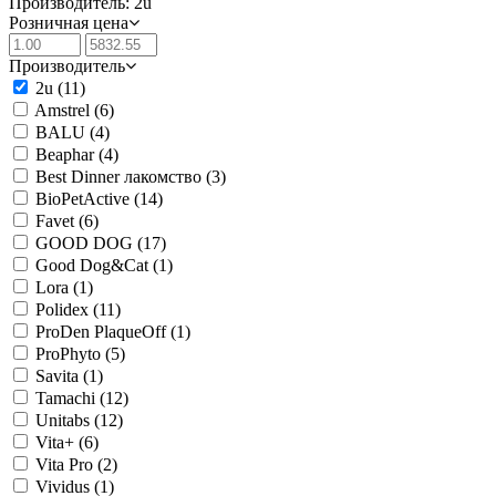
Производитель: 2u
Розничная цена
Производитель
2u
(11)
Amstrel
(6)
BALU
(4)
Beaphar
(4)
Best Dinner лакомство
(3)
BioPetActive
(14)
Favet
(6)
GOOD DOG
(17)
Good Dog&Cat
(1)
Lora
(1)
Polidex
(11)
ProDen PlaqueOff
(1)
ProPhyto
(5)
Savita
(1)
Tamachi
(12)
Unitabs
(12)
Vita+
(6)
Vita Pro
(2)
Vividus
(1)