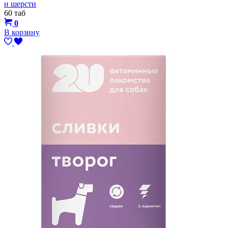
и шерсти
60 таб
0
В корзину